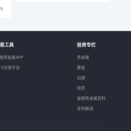
25
易工具
投资专栏
御贵金属APP
贵金属
T4交易平台
黄金
白银
现货
皇御贵金属百科
非农解读