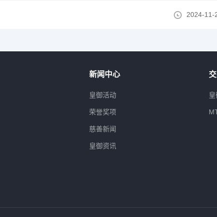
2024-11-
新闻中心
交
属
皇御活动
皇
荣誉奖项
M
慈善新闻
皇御资讯