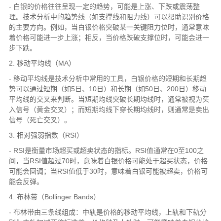
- 白银的价格往往呈现一定的趋势，可能是上涨、下跌或震荡整
理。技术分析中的趋势线（如支撑线和阻力线）可以帮助识别价格
的主要方向。例如，当白银价格突破某一关键阻力位时，通常意味
着价格可能进一步上涨；相反，当价格跌破支撑位时，可能会进一
步下跌。
2. 移动平均线（MA）
- 移动平均线是技术分析中常用的工具，白银价格的短期和长期趋
势可以通过短期（如5日、10日）和长期（如50日、200日）移动
平均线的交叉来判断。当短期均线突破长期均线时，通常被视为买
入信号（黄金交叉）；而短期均线下穿长期均线时，则通常是卖出
信号（死亡交叉）。
3. 相对强弱指数（RSI）
- RSI是衡量市场超买或超卖状态的指标。RSI值通常在0至100之
间，当RSI值超过70时，意味着白银价格可能处于超买状态，价格
可能会回调；当RSI值低于30时，意味着白银可能被超卖，价格可
能会反弹。
4. 布林带（Bollinger Bands）
- 布林带由三条线组成：中轨是价格的移动平均线，上轨和下轨分