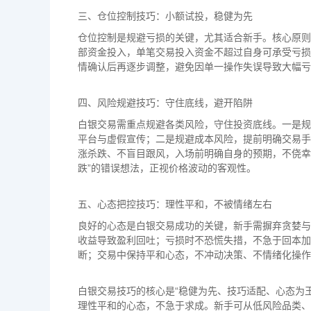
三、仓位控制技巧：小额试投，稳健为先
仓位控制是规避亏损的关键，尤其适合新手。核心原则
部资金投入，单笔交易投入资金不超过自身可承受亏损
情确认后再逐步调整，避免因单一操作失误导致大幅亏
四、风险规避技巧：守住底线，避开陷阱
白银交易需重点规避各类风险，守住投资底线。一是规
平台与虚假宣传；二是规避成本风险，提前明确交易手
涨杀跌、不盲目跟风，入场前明确自身的预期，不侥幸
跌”的错误想法，正视价格波动的客观性。
五、心态把控技巧：理性平和，不被情绪左右
良好的心态是白银交易成功的关键，新手需摒弃贪婪与
收益导致盈利回吐；亏损时不恐慌失措，不急于回本加
断；交易中保持平和心态，不冲动决策、不情绪化操作
白银交易技巧的核心是“稳健为先、技巧适配、心态为
理性平和的心态，不急于求成。新手可从低风险品类、