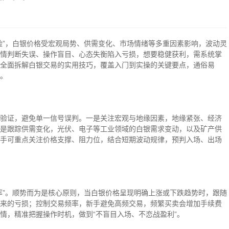
险”，白银价格受宏观局势、供需变化、市场情绪等多重因素影响，波动灵
情判断失误、操作盲目、心态失衡陷入亏损，想要稳健获利，需系统掌
全面拆解白银交易的实用技巧，覆盖入门到实操的关键要点，通俗易
。
验证，避免单一信号误判。一是关注宏观与地缘因素，地缘紧张、经济
是跟踪供需变化，光伏、电子等工业领域的白银需求变动，以及矿产供
手可重点关注价格支撑、阻力位，结合短期波动规律，预判入场、出场
率”。顺势而为是核心原则，当白银价格呈现明确上涨或下跌趋势时，跟随
来的亏损；控制交易频率，新手避免高频交易，频繁买卖会增加手续费
情，精准把握操作时机，做到“不盲目入场、不恋战盈利”。