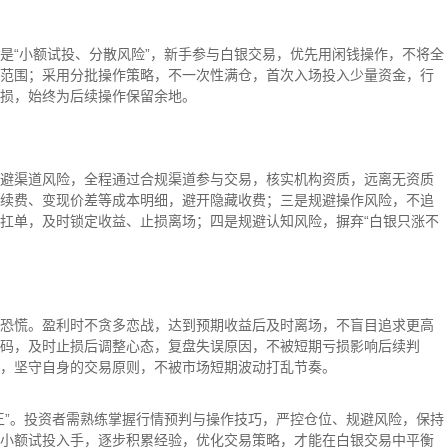
是“小额试投、分散风险”，新手参与白银交易，优先用闲钱操作，不将全
范围；采用分批操作策略，不一次性满仓，首次入场投入少量资金，行
损，始终为后续操作保留余地。
避渠道风险，全程通过合规渠道参与交易，核实机构资质，远离无资质
续费、变现价差等成本明细，避开隐藏收费；三是规避操作风险，不追
扛单，及时锁定收益、止损离场；四是规避认知风险，摒弃“白银只涨不
恐慌。盈利时不贪多恋战，达到预期收益后及时离场，不盲目追求更高
码，及时止损后调整心态，复盘失误原因，不被短期亏损影响后续判
，坚守自身的交易原则，不被市场短期波动打乱节奏。
王”。投资者需熟练掌握行情预判与操作技巧，严控仓位、规避风险，保持
小额试投入手，逐步积累经验，优化交易策略，才能在白银交易中平衡