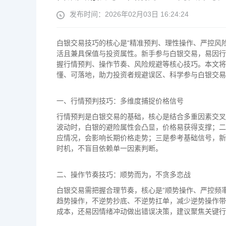
发布时间：2026年02月03日 16:24:24
白银交易技巧的核心是“精准预判、理性操作、严控风
活且兼具保值与投资属性。新手参与白银交易，易因行
握行情预判、操作节奏、风险规避等核心技巧。本文将
懂、可落地，助力投资者规避误区、科学参与白银交易
一、行情预判技巧：多维度捕捉价格信号
行情预判是白银交易的基础，核心是结合多重因素交叉
波动时，白银的避险属性会凸显，价格易获得支撑；二
应情况，会影响长期价格走势；三是参考基础信号，新
时机，不盲目依赖单一因素判断。
二、操作节奏技巧：顺势而为，不贪多恋战
白银交易需把握合理节奏，核心是“顺势操作、严控频
趋势操作，不逆势抄底、不逆势扛单，减少逆势操作带
成本，还易因情绪冲动做出错误决策，建议聚焦关键行