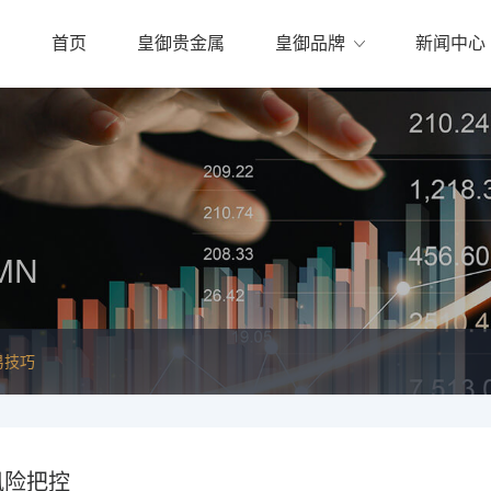
首页
皇御贵金属
皇御品牌
新闻中心
MN
易技巧
风险把控