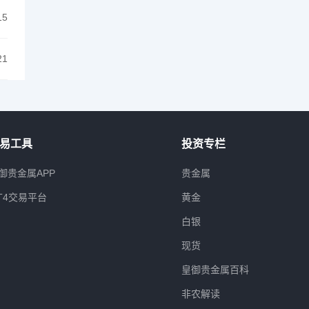
15
21
易工具
投资专栏
御贵金属APP
贵金属
T4交易平台
黄金
白银
现货
皇御贵金属百科
非农解读