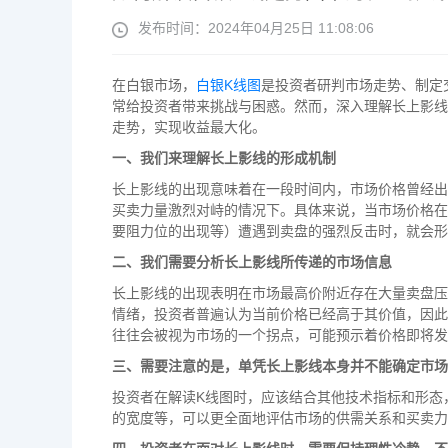
发布时间：2024年04月25日 11:08:06
在白银市场，
白银K线图
是投资者研判市场走势、制定
常给投资者带来挑战与困惑。然而，深入理解长上影线
走势，实现收益最大化。
一、我们来理解长上影线的形成机制
长上影线的出现意味着在一段时间内，市场价格曾经出
买卖力量激烈对峙的情况下。具体来说，当市场价格在
要阻力位的出现等）遭遇到卖盘的强烈反击时，就会形
二、我们需要分析长上影线所传递的市场信息
长上影线的出现表明在市场最高价附近存在大量卖盘压
情绪，投资者普遍认为当前价格已经高于其价值，因此
往往会被视为市场的一个拐点，可能预示着价格即将发
三、需要注意的是，单凭长上影线本身并不能确定市场
投资者在解读K线图时，应该结合其他技术指标和形态
的宽度等，可以更全面地评估市场的供需关系和买卖力