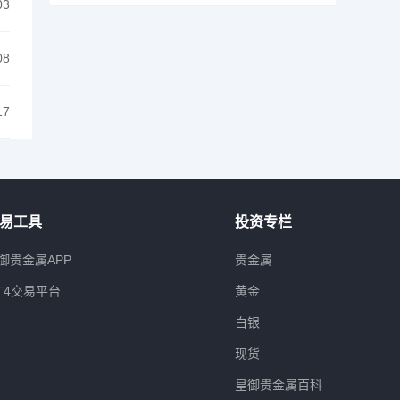
03
08
17
易工具
投资专栏
御贵金属APP
贵金属
T4交易平台
黄金
白银
现货
皇御贵金属百科