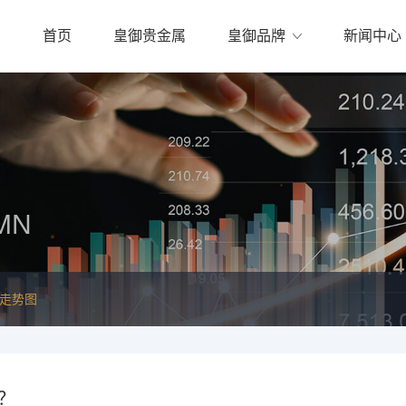
首页
皇御贵金属
皇御品牌
新闻中心
MN
线走势图
？