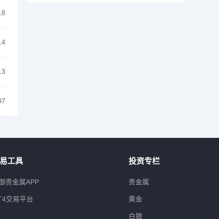
18
14
13
07
易工具
投资专栏
御贵金属APP
贵金属
T4交易平台
黄金
白银