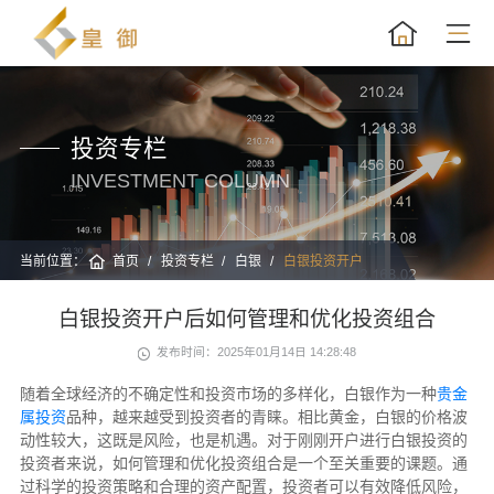
投资专栏
INVESTMENT COLUMN
当前位置：
首页
投资专栏
白银
白银投资开户
白银投资开户后如何管理和优化投资组合
发布时间：2025年01月14日 14:28:48
随着全球经济的不确定性和投资市场的多样化，白银作为一种
贵金
属投资
品种，越来越受到投资者的青睐。相比黄金，白银的价格波
动性较大，这既是风险，也是机遇。对于刚刚开户进行白银投资的
投资者来说，如何管理和优化投资组合是一个至关重要的课题。通
过科学的投资策略和合理的资产配置，投资者可以有效降低风险，