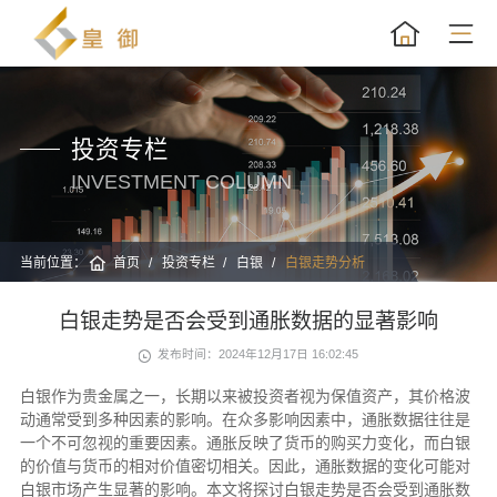
投资专栏
INVESTMENT COLUMN
当前位置：
首页
投资专栏
白银
白银走势分析
白银走势是否会受到通胀数据的显著影响
发布时间：2024年12月17日 16:02:45
白银作为贵金属之一，长期以来被投资者视为保值资产，其价格波
动通常受到多种因素的影响。在众多影响因素中，通胀数据往往是
一个不可忽视的重要因素。通胀反映了货币的购买力变化，而白银
的价值与货币的相对价值密切相关。因此，通胀数据的变化可能对
白银市场产生显著的影响。本文将探讨白银走势是否会受到通胀数