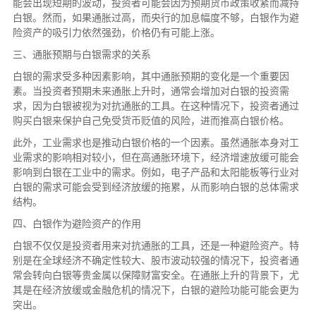
能会出现短期的波动，投资者可能会因为预期货币政策收紧而减持
白银。然而，如果通胀过高，而央行的加息幅度不够，白银作为避
险资产的吸引力依然强劲，价格仍有可能上涨。
三、通胀预期与白银需求的关系
白银的需求受多种因素影响，其中通胀预期的变化是一个重要因
素。当投资者预期未来通胀上升时，通常会增加对白银的投资需
求，因为白银被视为对抗通胀的工具。在这种情况下，投资者通过
购买白银来保护自己免受货币贬值的风险，进而推高白银价格。
此外，工业需求也是推动白银价格的一个因素。虽然通胀本身对工
业需求的影响相对较小，但在高通胀环境下，经济增速放缓可能会
影响到白银在工业中的需求。例如，电子产品和太阳能板等行业对
白银的需求可能会受到经济放缓的拖累，从而影响白银的总体需求
结构。
四、白银作为避险资产的作用
白银不仅仅是投资者用来对抗通胀的工具，还是一种避险资产。特
别是在全球经济不确定性较大、股市波动较强的情况下，投资者通
常会转向白银等贵金属以保障财富安全。在通胀上升的背景下，尤
其是在经济放缓或金融危机的情况下，白银的避险功能可能会更为
突出。