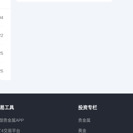
04
22
25
25
易工具
投资专栏
御贵金属APP
贵金属
T4交易平台
黄金