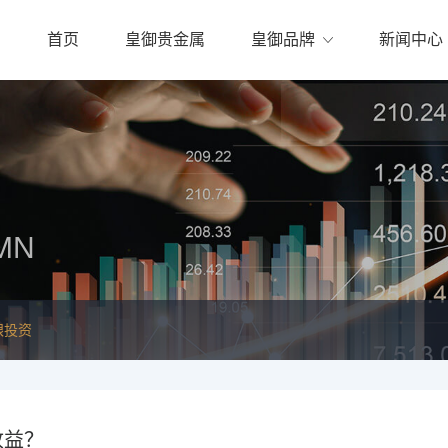
首页
皇御贵金属
皇御品牌
新闻中心
MN
银投资
收益？