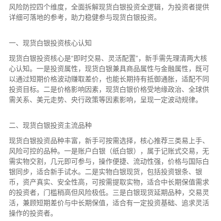
风险防控四个维度，全面拆解现货白银投资全逻辑，为投资者提供
详细可落地的参考，助力稳健参与现货白银投资。
一、现货白银投资核心认知
现货白银投资核心是“即时交易、灵活配置”，新手需先理清两大核
心认知。一是投资属性，现货白银兼具商品属性与金融属性，既可
以通过短期价格波动赚取差价，也能长期持有抵御通胀，适配不同
投资目标。二是价格影响因素，现货白银价格受地缘政治、全球供
需关系、美元走势、央行政策等因素影响，呈现一定波动规律。
二、现货白银投资主流品种
现货白银投资品种丰富，新手可按需选择，核心推荐三类易上手、
风险可控的品种。一是账户白银（纸白银），属于记账式交易，无
需实物交割，几元即可参与，操作便捷、流动性强，价格与国际白
银同步，适合新手试水。二是实物白银现货，包括投资银条、银
币，资产真实、安全性高，可按需提取实物，适合中长期保值需求
的投资者，门槛稍高但风险极低。三是白银现货延期品种，交易灵
活，兼顾短期差价与中长期保值，适合有一定投资基础、追求灵活
操作的投资者。