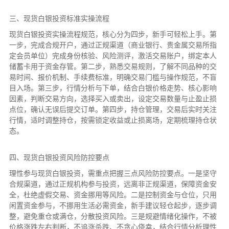
三、现货白银投资标准实操流程
现货白银投资实操流程规范，核心分为四步，新手可轻松上手。第
一步，完成合规开户，通过正规渠道（商业银行、贵金属交易所指
定会员单位）完成身份核验、风险测评，激活交易账户，绑定本人
储蓄卡用于资金存管。第二步，熟悉交易规则，了解不同品种的交
易时间、报价机制、手续费标准，明确交易门槛与操作规范，不盲
目入场。第三步，行情分析与下单，结合白银价格走势、核心影响
因素，判断交易方向，选择买入或卖出，设定交易数量与止盈止损
点位，确认无误后提交订单。第四步，持仓管理，交易后实时关注
行情，适时调整持仓，按需锁定收益或止损离场，定期梳理持仓状
态。
四、现货白银投资风险防控要点
理性参与现货白银投资，需重点把握三点风险防控要点。一是坚守
合规渠道，通过正规机构参与投资，远离非正规渠道，保障资金安
全，杜绝虚假交易、资金挪用等风险。二是控制资金与仓位，只用
闲置资金参与，不挪用生活必需资金，新手建议轻仓起步，逐步调
整，避免重仓或满仓，分散投资风险。三是规避情绪化操作，不被
价格涨跌左右判断，不追涨杀跌、不贪心侥幸，结合行情分析理性