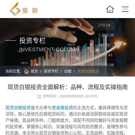
投资专栏
INVESTMENT COLUMN
当前位置：
首页
投资专栏
白银
现货白银投资
现货白银投资全面解析：品种、流程及实操指南
发布时间：2026年03月04日 10:14:03
现货白银投资
是大众参与
贵金属投资
的主流方式，兼具保值性与灵
活性，核心是依托白银现货标的，通过价格波动获取收益或实现资
产保值。其品种多样、门槛跨度大，适配不同风险偏好与资金规模
的投资者，掌握核心知识、实操流程与风险防控要点，是理性参与
的关键。本文将从现货白银投资核心认知、主流品种、实操流程、