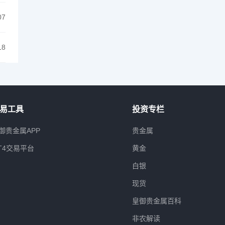
07
18
易工具
投资专栏
御贵金属APP
贵金属
T4交易平台
黄金
白银
现货
皇御贵金属百科
非农解读