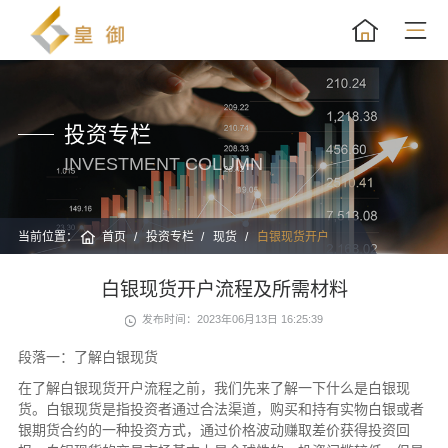
投资专栏
INVESTMENT COLUMN
当前位置：
首页
投资专栏
现货
白银现货开户
白银现货开户流程及所需材料
发布时间：2023年06月13日 16:25:39
段落一：了解白银现货
在了解白银现货开户流程之前，我们先来了解一下什么是白银现
货。白银现货是指投资者通过合法渠道，购买和持有实物白银或者
银期货合约的一种投资方式，通过价格波动赚取差价获得投资回