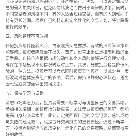
应该设定进场和退场的标准，并严格执行。例如，可以设定每次交
易的最大损失比例，避免因情绪波动而做出不理智的决策。同时，
不同交易者的风格不同，有的人适合短线交易，而有的人则倾向于
持有更长时间。根据自己的特点制定个性化的交易计划，将会获得
更好的效果。
四、风险管理不可忽视
任何投资都伴随着风险，白银现货交易亦然。有效的风险管理策略
能够帮助投资者降低潜在损失。首先，设置止损位是控制风险的重
要手段。止损位应根据市场波动性和个人风险偏好进行合理安排，
确保在市场出现不利情况时及时止损。其次，分散投资也是降低风
险的一种方法。投资者可以考虑同时投资其他资产，以减少单一市
场波动对整体投资组合的影响。最后，保持冷静的心理状态，避免
因恐慌或贪婪而做出错误决策。
五、保持学习与调整
金融市场瞬息万变，投资者需要不断学习与调整自己的交易策略。
参加相关培训、阅读市场分析报告、关注专业投资者的见解，都能
提高自身的交易水平。此外，定期回顾自己的交易记录，总结成功
与失败的经验教训，也是提升交易能力的重要途径。通过不断学
习，投资者能够适应市场变化，优化自己的交易策略，从而获得更
好的收益。