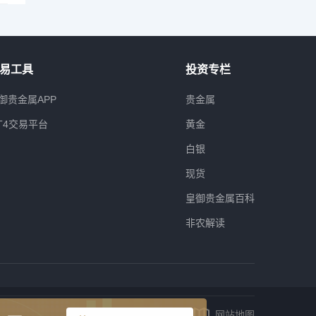
易工具
投资专栏
御贵金属APP
贵金属
T4交易平台
黄金
白银
现货
皇御贵金属百科
非农解读
网站地图