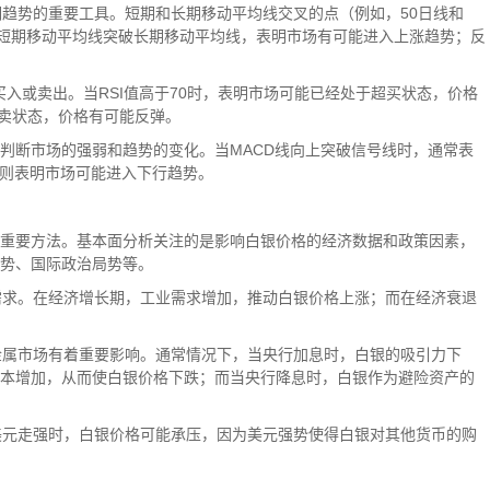
期趋势的重要工具。短期和长期移动平均线交叉的点（例如，50日线和
果短期移动平均线突破长期移动平均线，表明市场有可能进入上涨趋势；反
过度买入或卖出。当RSI值高于70时，表明市场可能已经处于超买状态，价格
超卖状态，价格有可能反弹。
值来判断市场的强弱和趋势的变化。当MACD线向上突破信号线时，通常表
，则表明市场可能进入下行趋势。
重要方法。基本面分析关注的是影响白银价格的经济数据和政策因素，
势、国际政治局势等。
银需求。在经济增长期，工业需求增加，推动白银价格上涨；而在经济衰退
贵金属市场有着重要影响。通常情况下，当央行加息时，白银的吸引力下
本增加，从而使白银价格下跌；而当央行降息时，白银作为避险资产的
当美元走强时，白银价格可能承压，因为美元强势使得白银对其他货币的购