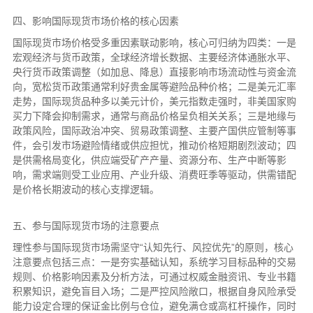
四、影响国际现货市场价格的核心因素
国际现货市场价格受多重因素联动影响，核心可归纳为四类：一是
宏观经济与货币政策，全球经济增长数据、主要经济体通胀水平、
央行货币政策调整（如加息、降息）直接影响市场流动性与资金流
向，宽松货币政策通常利好贵金属等避险品种价格；二是美元汇率
走势，国际现货品种多以美元计价，美元指数走强时，非美国家购
买力下降会抑制需求，通常与商品价格呈负相关关系；三是地缘与
政策风险，国际政治冲突、贸易政策调整、主要产国供应管制等事
件，会引发市场避险情绪或供应担忧，推动价格短期剧烈波动；四
是供需格局变化，供应端受矿产产量、资源分布、生产中断等影
响，需求端则受工业应用、产业升级、消费旺季等驱动，供需错配
是价格长期波动的核心支撑逻辑。
五、参与国际现货市场的注意要点
理性参与国际现货市场需坚守“认知先行、风控优先”的原则，核心
注意要点包括三点：一是夯实基础认知，系统学习目标品种的交易
规则、价格影响因素及分析方法，可通过权威金融资讯、专业书籍
积累知识，避免盲目入场；二是严控风险敞口，根据自身风险承受
能力设定合理的保证金比例与仓位，避免满仓或高杠杆操作，同时