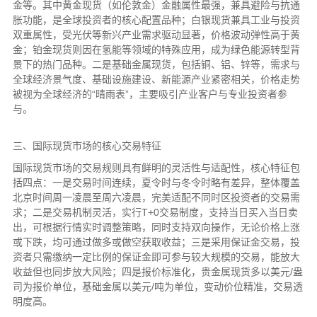
金等。其中黄金现货（如伦敦金）金融属性最强，兼具避险与抗通
胀功能，是全球投资者的核心配置品种；白银现货兼具工业与投资
双重属性，受光伏等新兴产业需求驱动显著，价格波动弹性高于黄
金；铂金现货则因在氢能等领域的特殊应用，成为绿色能源转型背
景下的热门品种。二是基础金属现货，包括铜、铝、锌等，需求与
全球经济景气度、基础设施建设、新能源产业紧密相关，价格走势
被视为全球经济的“晴雨表”，主要吸引产业客户与专业投资者参
与。
三、国际现货市场的核心交易特征
国际现货市场的交易规则具有鲜明的灵活性与适配性，核心特征包
括四点：一是交易时间连续，夏令时与冬令时略有差异，整体覆盖
北京时间周一凌晨至周六凌晨，完美适配不同时区投资者的交易需
求；二是交易机制灵活，实行T+0交易制度，支持当日买入当日卖
出，可根据行情实时调整策略，同时支持双向操作，无论价格上涨
或下跌，均可通过做多或做空获取收益；三是采用保证金交易，投
资者只需缴纳一定比例的保证金即可参与较大规模的交易，能放大
收益但也同步放大风险；四是报价标准化，贵金属现货多以美元/盎
司为报价单位，基础金属以美元/吨为单位，变动价位精准，交易透
明度高。