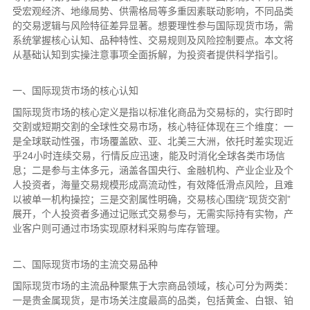
受宏观经济、地缘局势、供需格局等多重因素联动影响，不同品类
的交易逻辑与风险特征差异显著。想要理性参与国际现货市场，需
系统掌握核心认知、品种特性、交易规则及风险控制要点。本文将
从基础认知到实操注意事项全面拆解，为投资者提供科学指引。
一、国际现货市场的核心认知
国际现货市场的核心定义是指以标准化商品为交易标的，实行即时
交割或短期交割的全球性交易市场，核心特征体现在三个维度：一
是全球联动性强，市场覆盖欧、亚、北美三大洲，依托时差实现近
乎24小时连续交易，行情反应迅速，能及时消化全球各类市场信
息；二是参与主体多元，涵盖各国央行、金融机构、产业企业及个
人投资者，海量交易规模形成高流动性，有效降低滑点风险，且难
以被单一机构操控；三是交割属性明确，交易核心围绕“现货交割”
展开，个人投资者多通过记账式交易参与，无需实际持有实物，产
业客户则可通过市场实现原材料采购与库存管理。
二、国际现货市场的主流交易品种
国际现货市场的主流品种聚焦于大宗商品领域，核心可分为两类：
一是贵金属现货，是市场关注度最高的品类，包括黄金、白银、铂