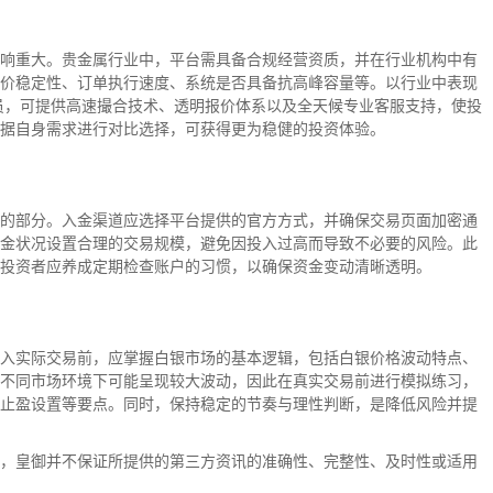
响重大。贵金属行业中，平台需具备合规经营资质，并在行业机构中有
价稳定性、订单执行速度、系统是否具备抗高峰容量等。以行业中表现
员，可提供高速撮合技术、透明报价体系以及全天候专业客服支持，使投
据自身需求进行对比选择，可获得更为稳健的投资体验。
的部分。入金渠道应选择平台提供的官方方式，并确保交易页面加密通
金状况设置合理的交易规模，避免因投入过高而导致不必要的风险。此
投资者应养成定期检查账户的习惯，以确保资金变动清晰透明。
入实际交易前，应掌握白银市场的基本逻辑，包括白银价格波动特点、
不同市场环境下可能呈现较大波动，因此在真实交易前进行模拟练习，
止盈设置等要点。同时，保持稳定的节奏与理性判断，是降低风险并提
，皇御并不保证所提供的第三方资讯的准确性、完整性、及时性或适用