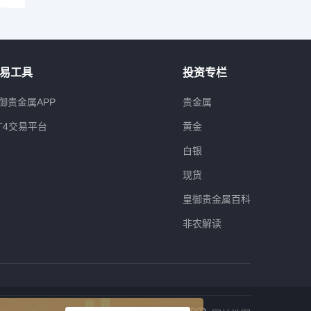
易工具
投资专栏
御贵金属APP
贵金属
T4交易平台
黄金
白银
现货
皇御贵金属百科
非农解读