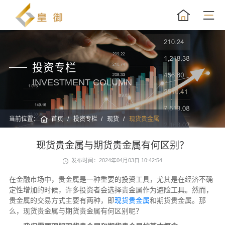
投资专栏
INVESTMENT COLUMN
当前位置：
首页
投资专栏
现货
现货贵金属
现货贵金属与期货贵金属有何区别？
发布时间：2024年04月03日 10:42:54
在金融市场中，贵金属是一种重要的投资工具，尤其是在经济不确
定性增加的时候，许多投资者会选择贵金属作为避险工具。然而，
贵金属的交易方式主要有两种，即
现货贵金属
和期货贵金属。那
么，现货贵金属与期货贵金属有何区别呢？