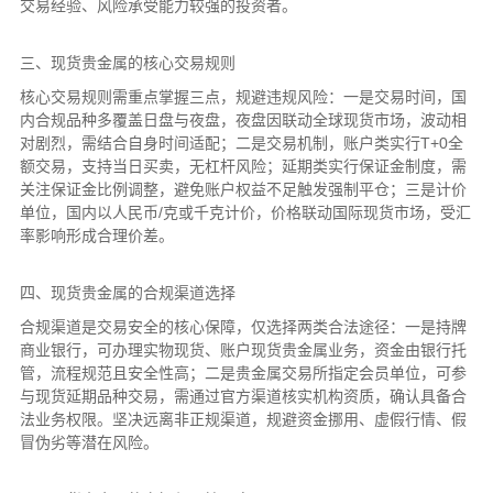
交易经验、风险承受能力较强的投资者。
三、现货贵金属的核心交易规则
核心交易规则需重点掌握三点，规避违规风险：一是交易时间，国
内合规品种多覆盖日盘与夜盘，夜盘因联动全球现货市场，波动相
对剧烈，需结合自身时间适配；二是交易机制，账户类实行T+0全
额交易，支持当日买卖，无杠杆风险；延期类实行保证金制度，需
关注保证金比例调整，避免账户权益不足触发强制平仓；三是计价
单位，国内以人民币/克或千克计价，价格联动国际现货市场，受汇
率影响形成合理价差。
四、现货贵金属的合规渠道选择
合规渠道是交易安全的核心保障，仅选择两类合法途径：一是持牌
商业银行，可办理实物现货、账户现货贵金属业务，资金由银行托
管，流程规范且安全性高；二是贵金属交易所指定会员单位，可参
与现货延期品种交易，需通过官方渠道核实机构资质，确认具备合
法业务权限。坚决远离非正规渠道，规避资金挪用、虚假行情、假
冒伪劣等潜在风险。