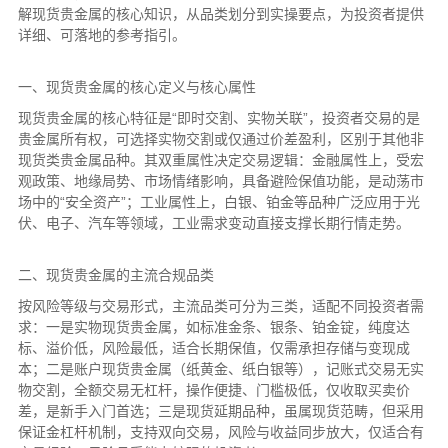
解现货贵金属的核心知识，从品类划分到实操要点，为投资者提供
详细、可落地的参考指引。
一、现货贵金属的核心定义与核心属性
现货贵金属的核心特征是“即时交割、实物关联”，投资者交易的是
贵金属所有权，可选择实物交割或仅通过价差盈利，区别于其他非
现货类贵金属品种。其双重属性决定交易逻辑：金融属性上，受宏
观政策、地缘局势、市场情绪影响，具备避险保值功能，是动荡市
场中的“安全资产”；工业属性上，白银、铂金等品种广泛应用于光
伏、电子、汽车等领域，工业需求变动直接支撑长期行情走势。
二、现货贵金属的主流合规品类
按风险等级与交易形式，主流品类可分为三类，适配不同投资者需
求：一是实物现货贵金属，如标准金条、银条、铂金锭，纯度达
标、溢价低，风险最低，适合长期保值，仅需承担存储与变现成
本；二是账户现货贵金属（纸黄金、纸白银等），记账式交易无实
物交割，全额交易无杠杆，操作便捷、门槛极低，仅收取买卖价
差，是新手入门首选；三是现货延期品种，虽属现货范畴，但采用
保证金杠杆机制，支持双向交易，风险与收益同步放大，仅适合有