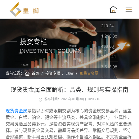
投资专栏
INVESTMENT COLUMN
当前位置：
首页
投资专栏
现货
现货贵金属
现货贵金属全面解析：品类、规则与实操指南
发布时间：2026年01月30日 10:03:16
现货贵金属
是指以即时或限期交割为核心的贵金属交易品种，涵盖
黄金、白银、铂金、钯金等主流品类，兼具金融避险与工业属性，
交易灵活且品类多元，是投资者实现资产配置、对冲风险的重要选
择。参与现货贵金属交易，需厘清品类差异、掌握交易规则、坚守
合规渠道，新手易因认知模糊、操作不当陷入误区。本文将全面拆