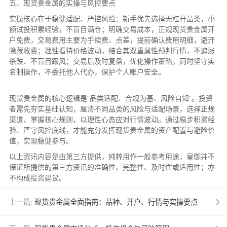
五、现货贵金属的实操与风控要点
实操核心在于稳健适配、严控风险：新手优先选择无杠杆品类，小
额试投积累经验，不盲目满仓；明确交易成本，正规现货贵金属开
户免费，交易费用主要为手续费、点差，提前确认费用明细，避开
隐藏收费；理性看待价格波动，结合其双重属性预判行情，不追涨
杀跌、不盲目跟风；交易后及时复盘，优化操作策略，同时坚守实
名制操作，不委托他人代办，保护个人账户安全。
现货贵金属的核心逻辑是“品类适配、合规为基、风险自知”。投资
者需先夯实基础认知，厘清不同品类的风险与适配场景，选择正规
渠道、掌握核心规则，以理性心态应对行情波动。通过稳步积累经
验、严守风控底线，才能充分发挥现货贵金属的资产配置与避险价
值，实现稳健参与。
以上资讯内容是由第三方提供，纯粹用作一般参考用途，皇御并不
保证所提供的第三方资讯的准确性、完整性、及时性或适用性；亦
不构成投资建议。
上一篇:
现货贵金属全面指南：品种、开户、行情与实操要点