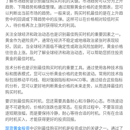
了解市场趋势是识别最佳购买时机的关键。市场趋势可以分为上升
趋势、下降趋势和横盘整理。通过观察黄金价格的走势图表，您可
以判断出当前市场的趋势。一般来说，购买时机最佳的是在上升趋
势中的回调或下降趋势中的反弹。这样可以在价格相对较低时买
入，待价格再次上涨时获得较大的利润。
关注全球经济和政治动态也是识别最佳购买时机的重要因素之一。
黄金作为避险资产，通常在经济不稳定或地缘政治紧张时表现较
好。因此，当全球经济面临不确定性或政治风险加剧时，黄金价格
往往会上涨。及时了解全球经济和政治动态，可以帮助您抓住投资
黄金的最佳时机。
技术分析也是识别最佳购买时机的重要工具。通过使用各种技术指
标和图表模式，您可以分析黄金价格的走势和波动。常用的技术指
标包括移动平均线、相对强弱指标和MACD等。通过结合这些指标
的分析，您可以更好地判断黄金价格的未来走势，从而选择最佳的
购买时机。
要识别最佳购买时机，您还需要具备耐心和冷静的心态。市场波动
是不可避免的，价格的涨跌也是常态。在投资过程中，不要盲目追
逐短期涨幅，而是要保持冷静，耐心等待合适的时机。只有在合适
的时机买入，才能获得更好的投资回报。
现货黄金投资
中识别最佳购买时机是投资成功的关键之一。通过了