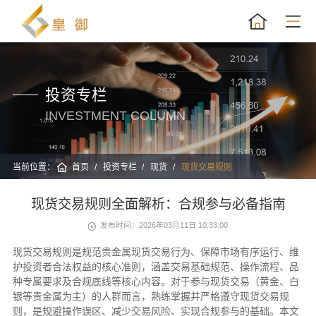
投资专栏
INVESTMENT COLUMN
当前位置：
首页
投资专栏
现货
现货交易规则
现货交易规则全面解析：合规参与必备指南
发布时间：2026年03月11日 10:33:00
现货交易规则是规范贵金属现货交易行为、保障市场有序运行、维
护投资者合法权益的核心准则，涵盖交易基础规范、操作流程、品
种专属要求及合规底线等核心内容。对于参与现货交易（黄金、白
银等贵金属为主）的人群而言，熟练掌握并严格遵守现货交易规
则，是规避操作误区、减少交易风险、实现合规参与的基础。本文