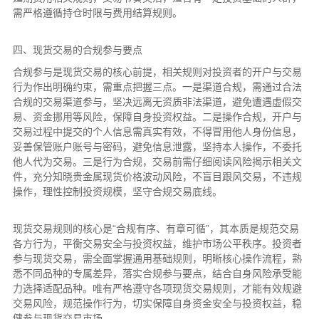
需严格遵循持仓时限与费用结算规则。
四、现货交易的合规参与要点
合规参与是现货交易的核心前提，相关规则对投资者的开户与交易
行为作出明确约束，需重点把握三点。一是渠道合规，需通过合法
合规的交易渠道参与，坚决远离无资质非法渠道，避免遭遇虚假交
易、资金挪用等风险，保障自身投资权益。二是操作合规，开户与
交易过程中提交的个人信息需真实有效，不得冒用他人身份信息，
妥善保管账户账号与密码，避免信息泄露，坚持本人操作，不委托
他人代为交易。三是行为合规，交易前需仔细阅读风险揭示相关文
件，充分知晓贵金属现货价格波动风险，不盲目跟风交易，不违规
操作，理性控制投资规模，坚守合规交易底线。
现货交易规则的核心是“合规有序、有章可循”，其本质是规范交易
各方行为，平衡交易安全与投资权益，维护市场公平秩序。投资者
参与现货交易，需全面掌握通用基础规则，明晰核心操作流程，熟
悉不同品种的专属差异，落实合规参与要点，结合自身风险承受能
力选择适配品种。唯有严格遵守各项现货交易规则，才能有效规避
交易风险，规范操作行为，切实保障自身资金安全与投资权益，稳
健参与现货交易市场。