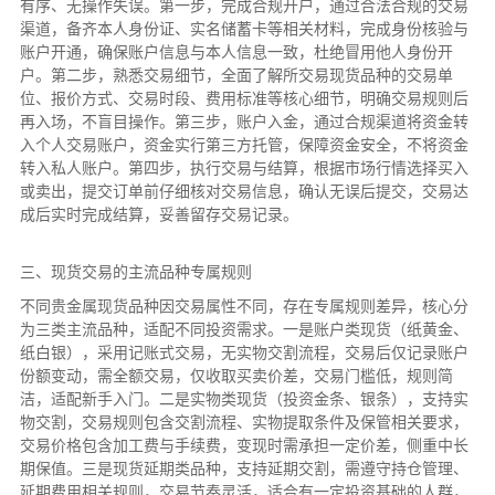
有序、无操作失误。第一步，完成合规开户，通过合法合规的交易
渠道，备齐本人身份证、实名储蓄卡等相关材料，完成身份核验与
账户开通，确保账户信息与本人信息一致，杜绝冒用他人身份开
户。第二步，熟悉交易细节，全面了解所交易现货品种的交易单
位、报价方式、交易时段、费用标准等核心细节，明确交易规则后
再入场，不盲目操作。第三步，账户入金，通过合规渠道将资金转
入个人交易账户，资金实行第三方托管，保障资金安全，不将资金
转入私人账户。第四步，执行交易与结算，根据市场行情选择买入
或卖出，提交订单前仔细核对交易信息，确认无误后提交，交易达
成后实时完成结算，妥善留存交易记录。
三、现货交易的主流品种专属规则
不同贵金属现货品种因交易属性不同，存在专属规则差异，核心分
为三类主流品种，适配不同投资需求。一是账户类现货（纸黄金、
纸白银），采用记账式交易，无实物交割流程，交易后仅记录账户
份额变动，需全额交易，仅收取买卖价差，交易门槛低，规则简
洁，适配新手入门。二是实物类现货（投资金条、银条），支持实
物交割，交易规则包含交割流程、实物提取条件及保管相关要求，
交易价格包含加工费与手续费，变现时需承担一定价差，侧重中长
期保值。三是现货延期类品种，支持延期交割，需遵守持仓管理、
延期费用相关规则，交易节奏灵活，适合有一定投资基础的人群，