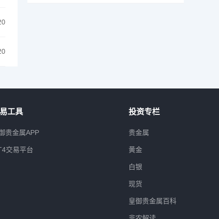
20
20
易工具
投资专栏
御贵金属APP
贵金属
T4交易平台
黄金
白银
现货
皇御贵金属百科
非农解读