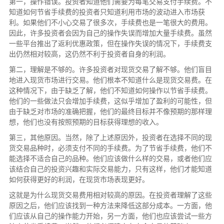
第一，操作错误。投资者知道他们需要为每笔交易支付手续费。不
知道如何节省手续费的投资者只知道利用市场的波动进入市场获
利。如果他们不小心交易了很多次，手续费也是一笔很大的费用。
因此，许多投资者会因为自己的操作失误而增加大量手续费。虽然
一些平台推出了返利优惠政策，但在操作失误的情况下，手续费支
出仍然相对较高，这仍然不利于投资者自身的利润。
第二，理解是不够的。许多投资者对现货交易了解不够。他们盲目
地进入现货市场进行交易。他们根本不知道什么是现货交易费。在
这种情况下，由于缺乏了解，他们不知道如何操作以节省手续费。
他们的一些做法只会增加手续费，这似乎增加了盈利的可能性，但
由于缺乏对市场的准确把握，他们的最终目标并不像预期的那样理
想，他们也没有按照预期的目标获得理想的收入。
第三，其他原因。当然，除了上述原因外，投资者在选择不同的现
货交易品种时，必须支付不同的手续费。为了节省手续费，他们不
能选择不适合自己的品种。他们应该做什么样的交易，或者他们应
该结合自己的投资兴趣和实际交易能力，只有这样，他们才能知道
如何获得更好的利润，在现货市场表现更好。
这就是为什么现货交易费用相对较高的原因。在投资者理解了这些
原因之后，他们应该找到一种方法来降低这部分成本。一方面，他
们应该从自己的操作能力开始，另一方面，他们也应该尝试一些方