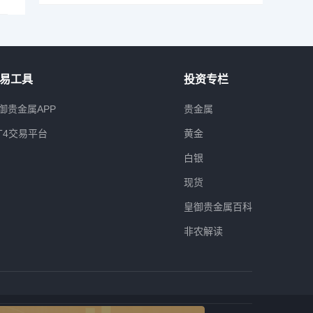
易工具
投资专栏
御贵金属APP
贵金属
T4交易平台
黄金
白银
现货
皇御贵金属百科
非农解读