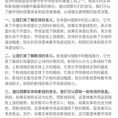
现货K线图是投资者分析市场走势的重要工具之一。而其中的实体
和影线是K线图中最直观的部分，通过观察它们的变化，我们可以
了解市场的供需关系和投资者情绪，从而做出更明智的投资决策。
一、让我们来了解实体的含义。
实体是K线图中的实心部分，它代
表了开盘价和收盘价之间的价格区间。如果实体是绿色的，表示收
盘价低于开盘价，市场呈现下跌趋势；如果实体是红色的，表示收
盘价高于开盘价，市场呈现上涨趋势。实体的长度也反映了价格的
波动幅度，较长的实体意味着市场波动较大，较短的实体则表示市
场波动较小。
二、让我们来了解影线的含义。
影线是K线图中的细线部分，它代
表了最高价和最低价之间的价格区间。影线可以分为上影线和下影
线。上影线指的是实体上方的细线，它表示市场曾经达到的最高
价；下影线指的是实体下方的细线，它表示市场曾经达到的最低
价。影线的长度也反映了价格的波动幅度，较长的影线意味着市场
波动较大，较短的影线则表示市场波动较小。
三、通过观察实体和影线的变化，我们可以获取一些有用的信息。
例如，如果实体较长且为红色，而影线较短，这意味着市场呈现强
势上涨的趋势，投资者可以考虑买入；相反，如果实体较长且为绿
色，而影线较短，这意味着市场呈现强势下跌的趋势，投资者可以
考虑卖出。另外，如果实体较短且影线较长，这可能意味着市场存