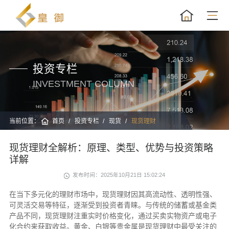
投资专栏
INVESTMENT COLUMN
当前位置：
首页
投资专栏
现货
现货理财
现货理财全解析：原理、类型、优势与投资策略
详解
发布时间：2025年10月21日 15:02:24
在当下多元化的理财市场中，现货理财因其高流动性、透明性强、
可灵活交易等特征，逐渐受到投资者青睐。与传统的储蓄或基金类
产品不同，现货理财注重实时价格变化，通过买卖实物资产或电子
化合约来获取收益。黄金、白银等贵金属是现货理财中最受关注的