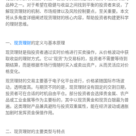
品种之一。对于希望在稳健与收益之间找到平衡的投资者来说，了
解现货理财的机制、市场规律以及风险控制要点，至关重要。本文
将从多角度详细阐述现货理财的核心内容，帮助投资者构建更科学
的理财思维。
一、
现货理财
的定义与基本原理
现货理财是指投资者通过实时价格进行买卖操作，从价格波动中获
取收益的理财方式。它以“现货”为交易标的，投资者不需要等待到
期结算，而是根据市场行情随时买入或卖出资产，从而灵活应对价
格变化。
现货理财的交易主要基于电子化平台进行，价格紧随国际市场波
动，透明度高。与期货不同的是，现货理财没有固定的交割日期，
投资者可在合适的时机自由平仓。部分投资者会选择贵金属、农产
品或工业金属等作为主要标的，其中以现货黄金和现货白银最为普
遍。这类理财产品兼具避险与投资双重属性，能在经济波动或通胀
加剧时发挥资金保值作用。
二、现货理财的主要类型与特点