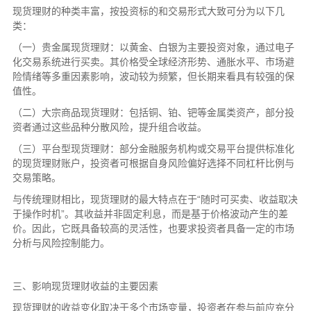
现货理财的种类丰富，按投资标的和交易形式大致可分为以下几
类：
（一）贵金属现货理财：以黄金、白银为主要投资对象，通过电子
化交易系统进行买卖。其价格受全球经济形势、通胀水平、市场避
险情绪等多重因素影响，波动较为频繁，但长期来看具有较强的保
值性。
（二）大宗商品现货理财：包括铜、铂、钯等金属类资产，部分投
资者通过这些品种分散风险，提升组合收益。
（三）平台型现货理财：部分金融服务机构或交易平台提供标准化
的现货理财账户，投资者可根据自身风险偏好选择不同杠杆比例与
交易策略。
与传统理财相比，现货理财的最大特点在于“随时可买卖、收益取决
于操作时机”。其收益并非固定利息，而是基于价格波动产生的差
价。因此，它既具备较高的灵活性，也要求投资者具备一定的市场
分析与风险控制能力。
三、影响现货理财收益的主要因素
现货理财的收益变化取决于多个市场变量，投资者在参与前应充分