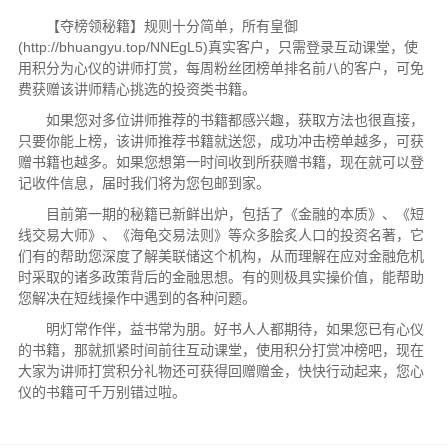
【夺榜领秘籍】规则十分简单，所有皇御
(http://bhuangyu.top/NNEgL5)真实客户，只需登录互动课堂，使
用积分为心仪的讲师打赏，每周粉丝团榜单排名前八的客户，可免
费获赠该讲师精心挑选的投资类书籍。
如果您对多位讲师推荐的书籍都感兴趣，获取方法也很直接，
只要你能上榜，该讲师推荐书籍就送您，成功冲击榜单越多，可获
赠书籍也越多。如果您想第一时间收到所获赠书籍，现在就可以登
记收件信息，届时我们将为您包邮到家。
目前第一期的秘籍已新鲜出炉，包括了《金融的本质》、《短
线交易大师》、《海龟交易法则》等众多脍炙人口的投资名著，它
们有的帮助您深度了解美联储这个机构，从而理解在应对金融危机
时采取的诸多政策背后的金融思想。有的则极具实操价值，能帮助
您解决在短线操作中遇到的各种问题。
明灯常作伴，益书常为朋。好书人人都期待，如果您已有心仪
的书籍，那就抓紧时间前往互动课堂，使用积分打赏冲榜吧，现在
大家为讲师打赏积分礼物还可获得回赠赠金，快快行动起来，您心
仪的书籍可千万别错过啦。