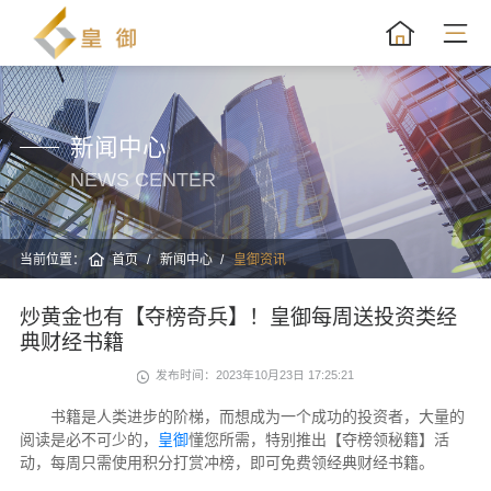
新闻中心
NEWS CENTER
当前位置：
首页
新闻中心
皇御资讯
炒黄金也有【夺榜奇兵】！皇御每周送投资类经
典财经书籍
发布时间：2023年10月23日 17:25:21
书籍是人类进步的阶梯，而想成为一个成功的投资者，大量的
阅读是必不可少的，
皇御
懂您所需，特别推出【夺榜领秘籍】活
动，每周只需使用积分打赏冲榜，即可免费领经典财经书籍。