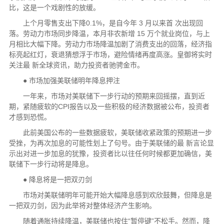
比，这是一个戏剧性的放缓。
上个月零售支出下降0.1%，是自今年 3 月以来首 次出现回
落。劳动力市场同步降温，本月非农新增 15 万个就业岗位，与上
月相比大幅下降。劳动力市场降温加剧了消费支出的回落，经济指
标亮起红灯，衰退猜想浮于市场，避险情绪再度高涨。皇御将实时
关注最 新全球资讯，助力投资者驰骋金市。
● 市场加强美联储明年降息押注
一年来，市场对美联储下一步行动的预期来回摇摆，直到近
期，紧随疲软的CPI报告以及一些积极的经济数据被公布，投资者
才感到恐慌。
此前美国公布的一些数据疲软，美联储收紧政策的预期进一步
受挫，为再次加息的可能性划上了句号。由于美联储的最 新言论显
示出对进一步加息的犹豫，投资者比以往任何时候都更加确信，美
联储下一步行动将是降息。
● 降息将是一把双刃剑
市场对美联储明年可能开始大幅降息感到欢欣鼓舞，但降息是
一把双刃剑，因为此举将对整体经济产生影响。
随着通胀持续降温，美联储也按住“暂停键”不松手。然而，降