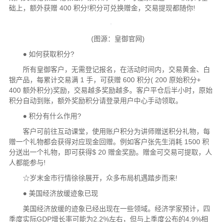
础上，额外获赠 400 积分!积分可兑换赠金，交易提现都随你!
(图源：皇御官网)
● 如何获取积分?
所有皇御客户，无需登记报名，在活动时间内，交易黄金、白
银产品，每累计交易满 1 手，可获赠 600 积分( 200 原始积分+
400 额外积分)奖励，交易越多奖励越多。客户平仓后半小时，原始
积分自动到账，额外奖励积分请登录用户中心手动领取。
● 积分有什么作用?
客户可前往互动课堂，使用账户积分为讲师赠送积分礼物，每
赠一个礼物都会获得对应现金回赠。例如客户张先生消耗 1500 积
分送出一个礼物，即可获得$ 20 赠金奖励。赠金可交易可提取，人
人都能参与!
☆岁末金市行情徐徐展开，众多布局机遇踏步而来!
● 美国经济放缓迹象已现
美国经济放缓的迹象已经出现在一些领域。经济学家预计，四
季度实际GDP增长率可能为2.2%左右，但与上季度公布的4.9%相