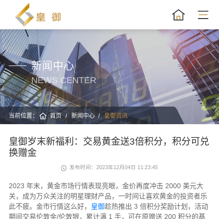
新闻中心
NEWS CENTER
当前位置：
首页
新闻中心
皇御资讯
皇御岁末新福利：交易黄金送3倍积分，积分可兑
换赠金
发布时间：2023年12月04日 11:23:45
2023 年末，黄金市场行情表现亮眼，金价再度冲击 2000 美元大
关，成为万众关注的明星理财产品，一时间让喜欢黄金的投资者乐
此不疲。金市行情这么好，
皇御
趁热推出 3 倍积分奖励计划，活动
期间交易伦敦金/伦敦银，累计满 1 手，可在原赠送 200 积分的基