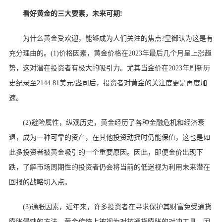
看好黄金的三大要素，未来可期!
为什么黄金受欢迎，能够成为人们关注的焦点?皇御认为这是有
充分理由的。(1)价格因素，黄金价格在2023年最后几个月呈上涨趋
势，这对潜在投资者有极大的吸引力。尤其当金价在2023年刷新历
史纪录至2144.81美元/盎司后，投资者对黄金的关注度更是再度加
速。
(2)避险属性，纵观历史，黄金经历了各种金融危机和经济衰
退，成为一种可靠的资产，在其他投资动摇时仍能保值，这也是如
此多投资者被黄金吸引的一个重要原因。因此，即便金价出现下
跌，了解市场周期性的投资者仍会将当前的低迷视为利用未来潜在
回报的战略切入点。
(3)通胀因素，近年来，许多投资者在寻求保护其财富免受通货
膨胀侵蚀的方法。黄金传统上被视为对抗通货膨胀的对冲工具，因