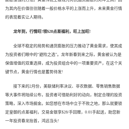
为其内在价值往往随着一般价格水平的上涨而上升，未来黄金行情
的表现着实让人期待。
龙年到，行情旺!领$28点差福利，旺上加旺!
全球不稳定的局势和通货膨胀的压力推动了黄金需求，使其成
为投资者们眼中的“避险之选”。龙年新春到来之际，黄金被认为是
保值增值的双重选择，成为投资组合中的一项重要资产，在这个关
键节点，黄金行情也是蓄势待发!
接下来的2月份，美联储利率决议、非农数据、零售销售数据
等大事件将陆续公布，投资者可借助利好的动向，制定合理的投资
策略，深入市场掘金。如您想在市场中立于不败之地，那么就要锁
定皇御的点差福利，交易金银享$28/手回赠，0.01手起送，助您新
一年投资春龙抬首，鸿远当头!