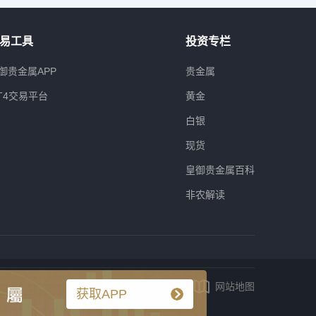
易工具
投资专栏
御贵金属APP
贵金属
T4交易平台
黄金
白银
现货
皇御贵金属百科
非农解读
网站地图
获取APP