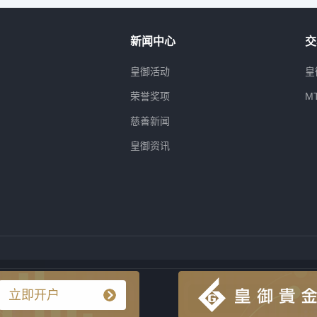
新闻中心
交
属
皇御活动
皇
荣誉奖项
M
慈善新闻
皇御资讯
立即开户