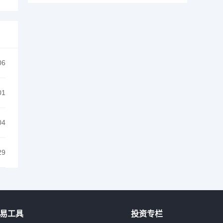
06
01
04
29
易工具
投资专栏