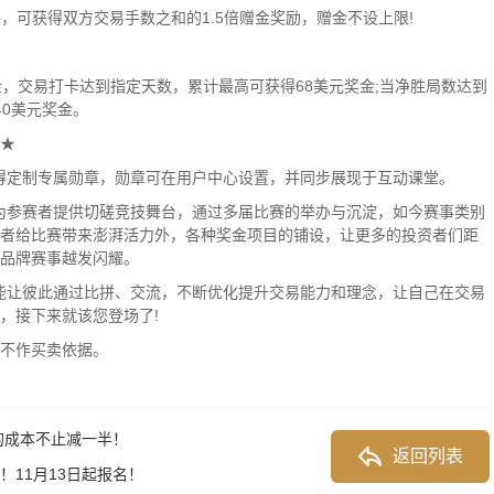
5手，可获得双方交易手数之和的1.5倍赠金奖励，赠金不设上限!
，交易打卡达到指定天数，累计最高可获得68美元奖金;当净胜局数达到
0美元奖金。
★
获得定制专属勋章，勋章可在用户中心设置，并同步展现于互动课堂。
为参赛者提供切磋竞技舞台，通过多届比赛的举办与沉淀，如今赛事类别
者给比赛带来澎湃活力外，各种奖金项目的铺设，让更多的投资者们距
品牌赛事越发闪耀。
能让彼此通过比拼、交流，不断优化提升交易能力和理念，让自己在交易
，接下来就该您登场了!
不作买卖依据。
的成本不止减一半！
返回列表
11月13日起报名！