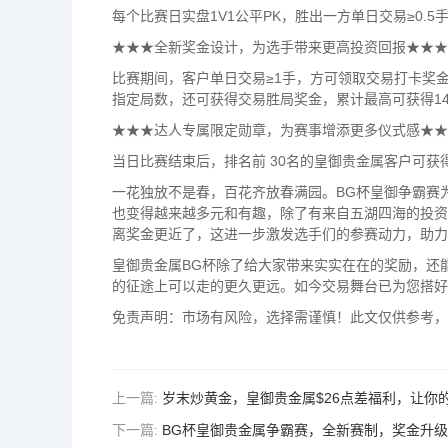
每个比赛日实盘1V1公平PK，胜出一方单日交易≥0.
★★★全新奖金设计，为选手带来更高投资回报★★★
比赛期间，客户单日交易≥1手，方可领取交易打卡奖金
指定局数，还可获得交易胜局奖金，累计最高可获得14
★★★达人专属限定勋章，为赛事增添更多仪式感★★
当日比赛结束后，排名前 30名的皇御贵金属客户可
一花独放不是春，百花齐放春满园。BG杯皇御争霸赛
也变得越来越多元和有趣，除了有来自五湖四海的投资
离奖金更近了，这进一步激发选手们的参赛动力，助力
皇御贵金属BG杯除了给大家带来实实在在的奖励，还
的征途上可以走的更久更远。如今交易舞台已为您搭好
免责声明：市场有风险，选择需谨慎！此文仅供参考，
上一篇:
岁末炒黄金，皇御贵金属$26点差福利，让你
下一篇:
BG杯皇御贵金属争霸赛，全新赛制，奖金升级！