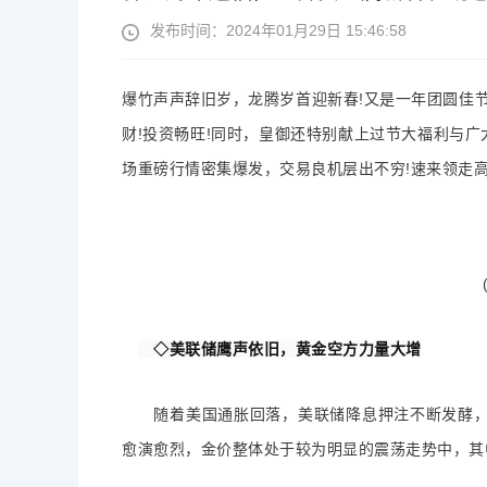
发布时间：2024年01月29日 15:46:58
爆竹声声辞旧岁，龙腾岁首迎新春!又是一年团圆佳
财!投资畅旺!同时，皇御还特别献上过节大福利与广
场重磅行情密集爆发，交易良机层出不穷!速来领走
(图
　◇美联储鹰声依旧，黄金空方力量大增
随着美国通胀回落，美联储降息押注不断发酵，
愈演愈烈，金价整体处于较为明显的震荡走势中，其