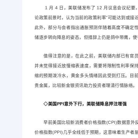
1 月 4 日，美联储发布了 12 月议息会议纪
论政策前景时，认为当前的政策利率“可能达到或接
此外，部分与会者指出通胀预测伴随着高度不确定
储逐步转向降息的姿态，但措辞上仍是鸽中带鹰，使
值得注意的是，在此之前，美联储内部已有官员
并未觉得接近放慢缩表速度，需要将限制性利率保
缩的预期泼冷水，黄金多头情绪因此受到打压。目
贵金属，比较新金银资讯助力投资者理清行情脉络。
◇美国PPI意外下行，美联储降息押注增强
早前美国比较新消费者价格指数(CPI)数据意外反
价格指数(PPI)几乎全线低于预期，这意味着生产