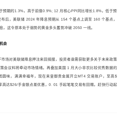
的1.3%，高于前值0.9%; 12 月核心PPI同比增长1.8%，低于预
后，美联储 2024 年降息预期从 154 个基点上调至 160 个基点，
，这令原本处于弱势的黄金多头蓄势冲破 2050 一线。
机会
市场对美联储降息押注来回摇摆，投资者亟需获取更多关于未来政策
次政策会议料将牵动市场情绪。再叠加美国 1 月大小非农比较优秀数据的
圆味，满满幸福年，现在来皇御贵金属开立MT4 交易账户，至高$
享高达$26/手金银点差优惠，0. 01 手起笔笔交易有回赠。赶快行动起