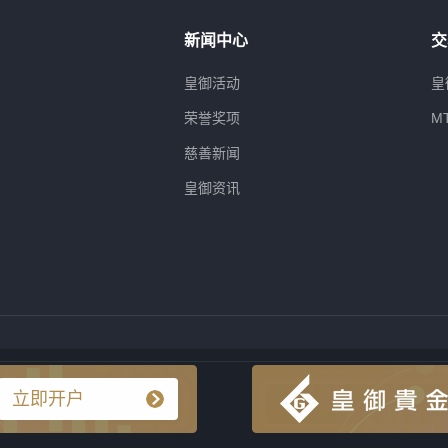
新闻中心
交
属
皇御活动
皇
荣誉奖项
M
慈善新闻
皇御资讯
立即开户