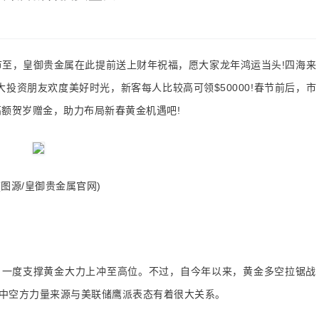
节至，皇御贵金属在此提前送上财年祝福，愿大家龙年鸿运当头!四海来
大投资朋友欢度美好时光，新客每人比较高可领$50000!春节前后，市
高额贺岁赠金，助力布局新春黄金机遇吧!
源/皇御贵金属官网)
一度支撑黄金大力上冲至高位。不过，自今年以来，黄金多空拉锯战
中空方力量来源与美联储鹰派表态有着很大关系。