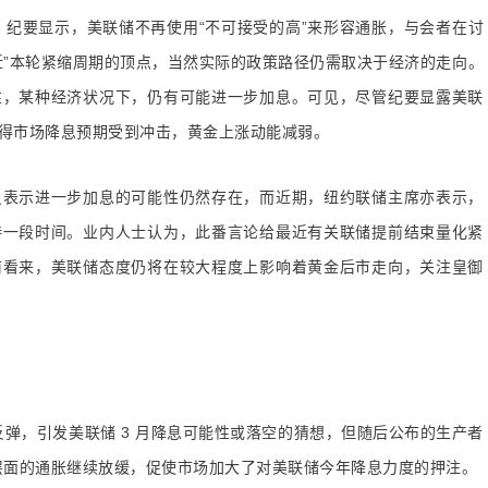
要，纪要显示，美联储不再使用“不可接受的高”来形容通胀，与会者在讨
近”本轮紧缩周期的顶点，当然实际的政策路径仍需取决于经济的走向。
性，某种经济状况下，仍有可能进一步加息。可见，尽管纪要显露美联
得市场降息预期受到冲击，黄金上涨动能减弱。
表示进一步加息的可能性仍然存在，而近期，纽约联储主席亦表示，
持一段时间。业内人士认为，此番言论给最近有关联储提前结束量化紧
前看来，美联储态度仍将在较大程度上影响着黄金后市走向，关注皇御
弹，引发美联储 3 月降息可能性或落空的猜想，但随后公布的生产者
者层面的通胀继续放缓，促使市场加大了对美联储今年降息力度的押注。