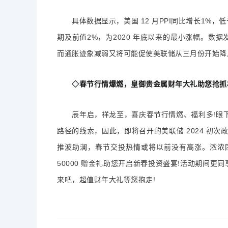
具体数据显示，美国 12 月PPI同比增长1%，低于预期
期及前值2%，为2020 年底以来的最小涨幅。数据发布
而通胀迹象减弱又将可能促使美联储从三月份开始降息
◇春节行情爆燃，皇御贵金属财年大礼助您抢抓
辰年启，祥龙至，喜庆春节行情燃、福利多!眼下
路径的线索，因此，即将召开的美联储 2024 初
推波助澜，春节交投热情或将以前没有高涨。浓浓团
50000 赠金礼助您开启新春投资盛宴!活动期间更同
来吧，超值财年大礼等您抱走!