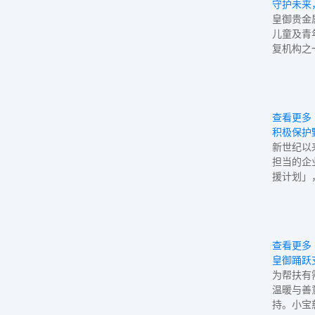
守护未来
皇御贵金
儿童及青
复机构之
查看更多
积极保护
新世纪以
担当的企
援计划」
查看更多
皇御踊跃
为帮扶有
温暖与善
持。小宝