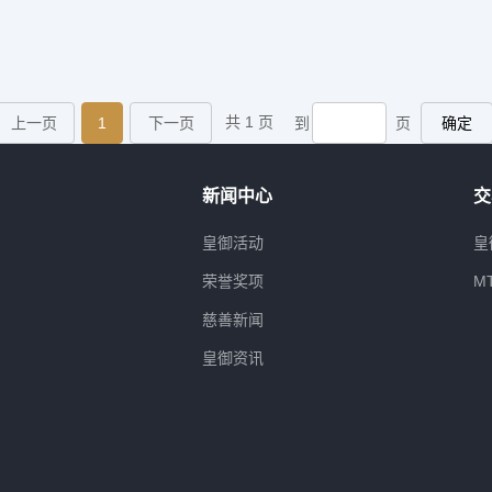
共 1 页
上一页
1
下一页
到
页
确定
新闻中心
交
属
皇御活动
皇
荣誉奖项
M
慈善新闻
皇御资讯