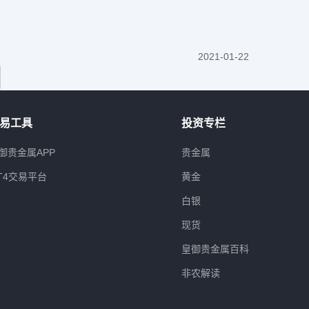
2021-01-22
易工具
投资专栏
御贵金属APP
贵金属
T4交易平台
黄金
白银
现货
皇御贵金属百科
非农解读