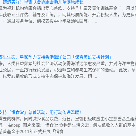
，铸造美好！皇御联合协康会助儿童健康成长
属为福利机构协康会捐出爱心善款，支持＂儿童及青年训练基金＂，用以
年获取专业评估、辅导及训练，，助其尽展所能、开启积极人生，为更多
一，通过服务单位、到校支援中小学及幼稚园等， …
野生生态，皇御鼎力支持香港海洋公园「保育英雄支援计划」
来，人类日益频繁的社会经济活动使得海洋污染愈发严重，并对海洋生物
业公民，一直践行绿色发展，积极响应和参与生态保护的活动。 此次，
，以爱心捐款的形式支持生态保护和海洋发展，切 …
支持「惜食堂」慈善活动，用行动传递温暖！
需要的群体，同时减少食品浪费，近日，皇御积极响应由小宝慈善基金组
意。 &nbsp; 图片来源： 惜食堂 食物是生活必需，解决低收入人群
慈善基金于2011年正式开展「惜食 …